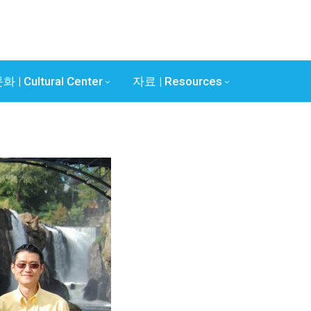
화 | Cultural Center
자료 | Resources