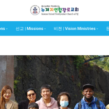
ons
선교 | Missions
비젼 | Vision Ministries
문