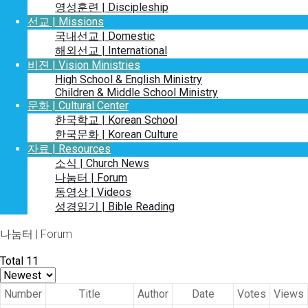
영성훈련 | Discipleship
선교 | Missions
국내선교 | Domestic
해외선교 | International
비젼 | Vision Ministries
High School & English Ministry
Children & Middle School Ministry
문화 | Cultural Center
한국학교 | Korean School
한국문화 | Korean Culture
자료 | Resources
소식 | Church News
나눔터 | Forum
동영상 | Videos
성경읽기 | Bible Reading
나눔터 | Forum
Total 11
Number
Title
Author
Date
Votes
Views