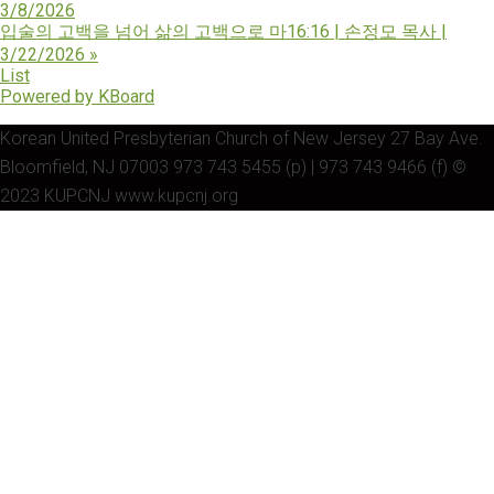
3/8/2026
입술의 고백을 넘어 삶의 고백으로 마16:16 | 손정모 목사 |
3/22/2026
»
List
Powered by KBoard
Korean United Presbyterian Church of New Jersey 27 Bay Ave.
Bloomfield, NJ 07003 973 743 5455 (p) | 973 743 9466 (f) ©
2023 KUPCNJ www.kupcnj.org