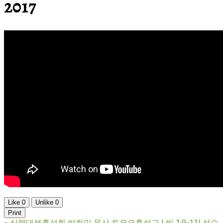
2017
Like
0
Unlike
0
Print
«
심령대부흥성회 박희민 목사 토요오후설교 | 빌 1:9-11| 성숙