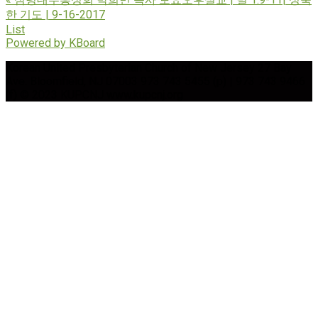
한 기도 | 9-16-2017
List
Powered by KBoard
Korean United Presbyterian Church of New Jersey 27 Bay
Ave. Bloomfield, NJ 07003 973 743 5455 (p) | 973 743 9466
(f) © 2023 KUPCNJ www.kupcnj.org