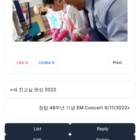
Like
0
Unlike
0
Print
«
새 친교실 완성 2022
창립 48주년 기념 EM Concert 9/11/2022
»
List
Reply
Edit
Delete