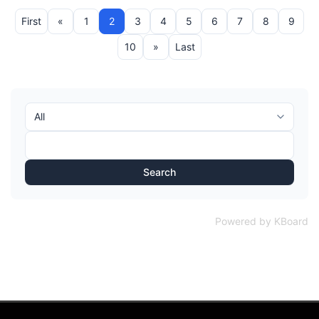
First
«
1
2
3
4
5
6
7
8
9
10
»
Last
Search
Powered by KBoard