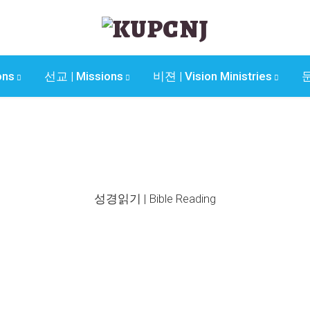
ons
선교 | Missions
비젼 | Vision Ministries
문
성경읽기 | Bible Reading